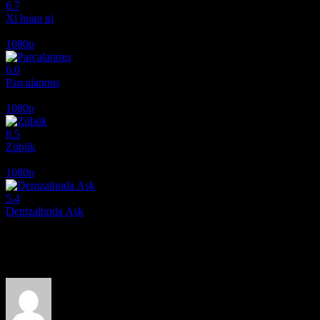
6.7
Xi huan ni
2017
1080p
6.0
Parçalanmış
2024
1080p
8.5
Zübük
1980
1080p
5.4
Denizaltında Aşk
2024
Film hakkındaki düşüncelerinizi paylaşın