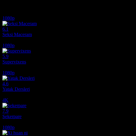
İlginizi çekebilecek diğer filmler
1080p
6.1
Seksi Maceram
2012
1080p
5.9
Supervixens
1975
1080p
4.6
Yatak Dersleri
2014
4K
7.9
Şekerpare
1983
1080p