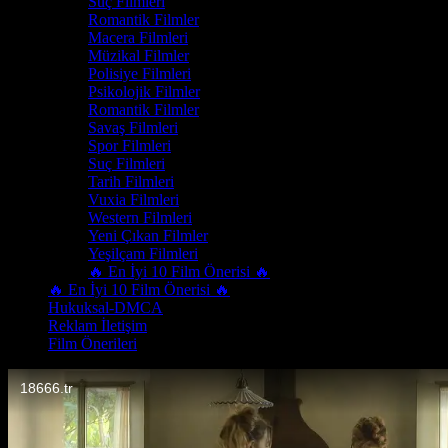
Suç Filmleri
Romantik Filmler
Macera Filmleri
Müzikal Filmler
Polisiye Filmleri
Psikolojik Filmler
Romantik Filmler
Savaş Filmleri
Spor Filmleri
Suç Filmleri
Tarih Filmleri
Vuxia Filmleri
Western Filmleri
Yeni Çıkan Filmler
Yeşilçam Filmleri
🔥 En İyi 10 Film Önerisi 🔥
🔥 En İyi 10 Film Önerisi 🔥
Hukuksal-DMCA
Reklam İletişim
Film Önerileri