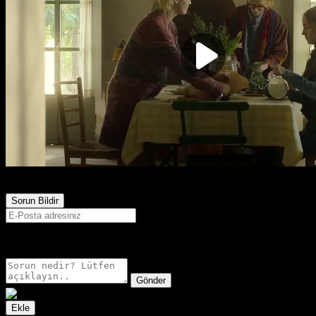
265
Görüntülenme
Sorun Bildir
E-postanız sadece moderatörler tarafından görünür.
Gönder
Ekle