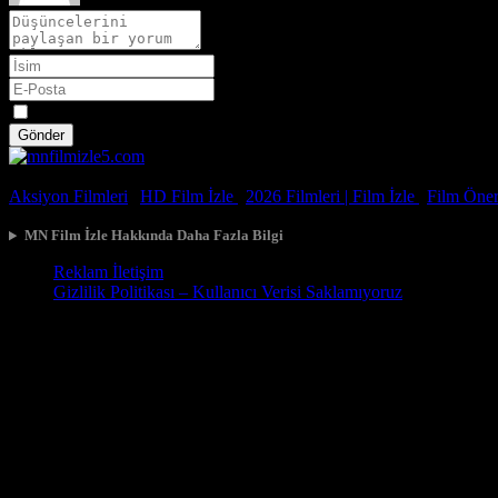
Spoiler
Gönder
© 2026, Tüm Hakları Saklıdır.
Aksiyon Filmleri
|
HD Film İzle
|
2026 Filmleri |
Film İzle
|
Film Öneri
MN Film İzle Hakkında Daha Fazla Bilgi
Reklam İletişim
Gizlilik Politikası – Kullanıcı Verisi Saklamıyoruz