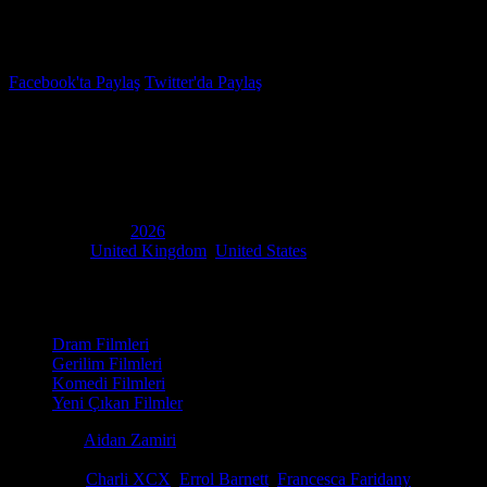
İzleme Listesi
Favoriler
Facebook'ta Paylaş
Twitter'da Paylaş
6.1
IMDB Puanı
The Moment
(
The Moment
)
Yapım Yılı
2026
Ülke
United Kingdom
,
United States
Film Süresi
103 dakika
Kategori
Dram Filmleri
Gerilim Filmleri
Komedi Filmleri
Yeni Çıkan Filmler
Yönetmen
Aidan Zamiri
Senaryo
Aidan Zamiri, Bertie Brandes, Charli XCX
Oyuncular
Charli XCX
,
Errol Barnett
,
Francesca Faridany