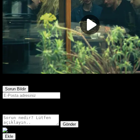
3,471
Görüntülenme
Sorun Bildir
E-postanız sadece moderatörler tarafından görünür.
Gönder
Ekle