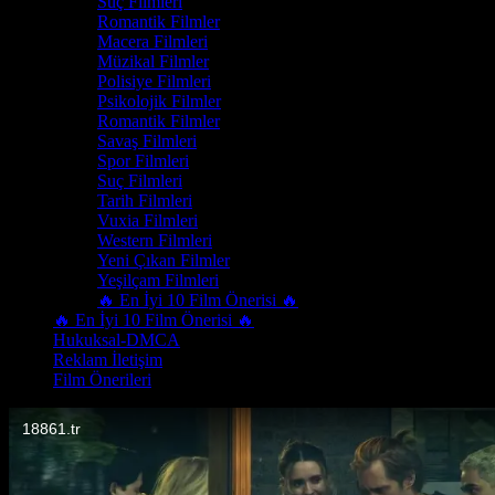
Suç Filmleri
Romantik Filmler
Macera Filmleri
Müzikal Filmler
Polisiye Filmleri
Psikolojik Filmler
Romantik Filmler
Savaş Filmleri
Spor Filmleri
Suç Filmleri
Tarih Filmleri
Vuxia Filmleri
Western Filmleri
Yeni Çıkan Filmler
Yeşilçam Filmleri
🔥 En İyi 10 Film Önerisi 🔥
🔥 En İyi 10 Film Önerisi 🔥
Hukuksal-DMCA
Reklam İletişim
Film Önerileri