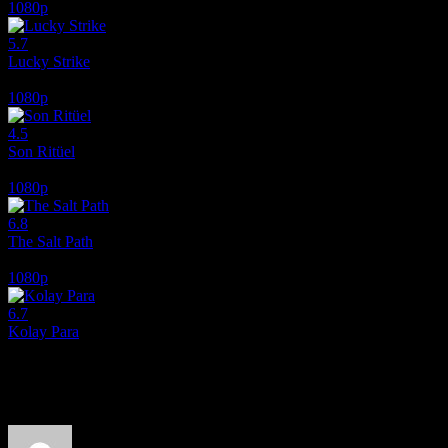
1080p
5.7
Lucky Strike
2026
1080p
4.5
Son Ritüel
2025
1080p
6.8
The Salt Path
2024
1080p
6.7
Kolay Para
2010
Film hakkındaki düşüncelerinizi paylaşın