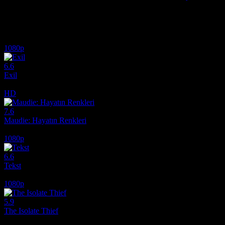
The Moment (2026) full HD izle - hayatı değiştiren o tek an, çarpıcı 
İlginizi çekebilecek diğer filmler
1080p
6.6
Exil
2020
HD
7.6
Maudie: Hayatın Renkleri
2016
1080p
6.6
Tekst
2019
1080p
5.9
The Isolate Thief
2026