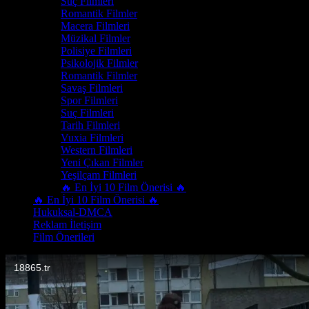
Suç Filmleri
Romantik Filmler
Macera Filmleri
Müzikal Filmler
Polisiye Filmleri
Psikolojik Filmler
Romantik Filmler
Savaş Filmleri
Spor Filmleri
Suç Filmleri
Tarih Filmleri
Vuxia Filmleri
Western Filmleri
Yeni Çıkan Filmler
Yeşilçam Filmleri
🔥 En İyi 10 Film Önerisi 🔥
🔥 En İyi 10 Film Önerisi 🔥
Hukuksal-DMCA
Reklam İletişim
Film Önerileri