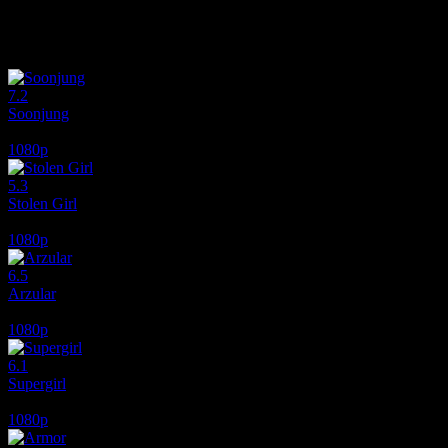
İlginizi çekebilecek diğer filmler
7.2
Soonjung
2016
1080p
5.3
Stolen Girl
2025
1080p
6.5
Arzular
2026
1080p
6.1
Supergirl
2026
1080p