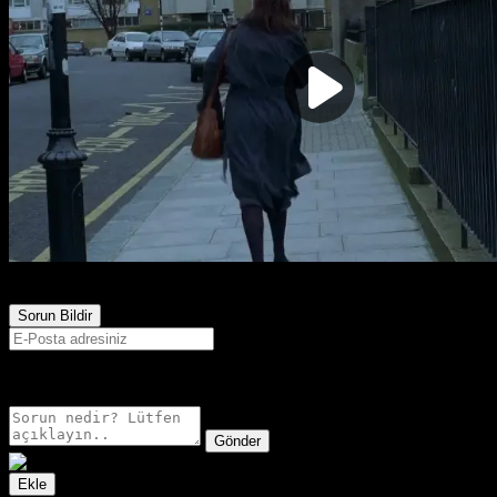
6,770
Görüntülenme
Sorun Bildir
E-postanız sadece moderatörler tarafından görünür.
Gönder
Ekle