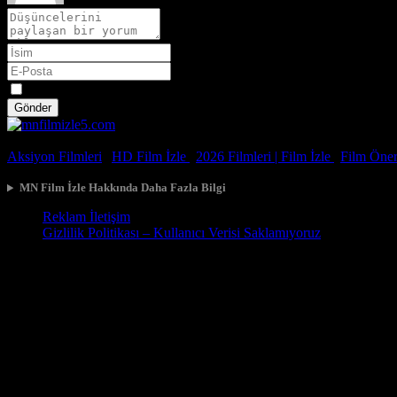
Spoiler
Gönder
© 2026, Tüm Hakları Saklıdır.
Aksiyon Filmleri
|
HD Film İzle
|
2026 Filmleri |
Film İzle
|
Film Öneri
MN Film İzle Hakkında Daha Fazla Bilgi
Reklam İletişim
Gizlilik Politikası – Kullanıcı Verisi Saklamıyoruz