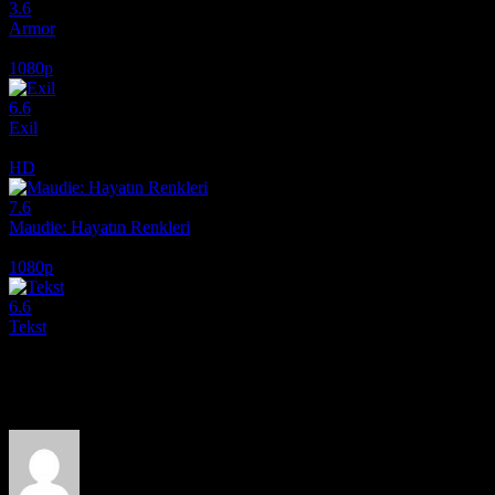
3.6
Armor
2024
1080p
6.6
Exil
2020
HD
7.6
Maudie: Hayatın Renkleri
2016
1080p
6.6
Tekst
2019
Film hakkındaki düşüncelerinizi paylaşın