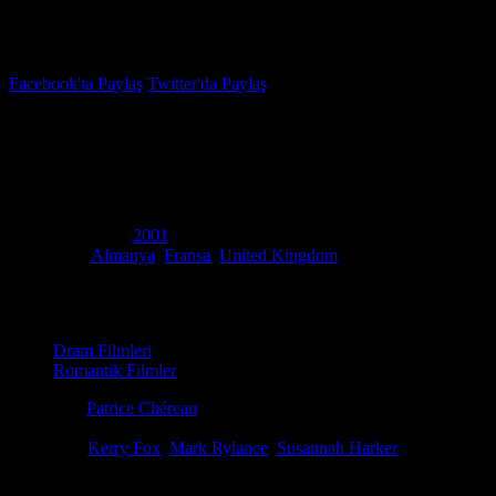
İzleme Listesi
Favoriler
Facebook'ta Paylaş
Twitter'da Paylaş
6.0
IMDB Puanı
Mahremiyet
(
Intimacy
)
Yapım Yılı
2001
Ülke
Almanya
,
Fransa
,
United Kingdom
Film Süresi
119 dakika
Kategori
Dram Filmleri
Romantik Filmler
Yönetmen
Patrice Chéreau
Senaryo
Hanif Kureishi, Anne-Louise Trividic, Patrice Chéreau
Oyuncular
Kerry Fox
,
Mark Rylance
,
Susannah Harker
Ödüller
6 ödül & 5 Adaylık. total
Mahremiyet (Intimacy) 2001 full HD izle - tutkulu buluşmalar, çıplak d