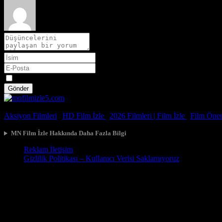
Spoiler
Gönder
© 2026, Tüm Hakları Saklıdır.
Aksiyon Filmleri
|
HD Film İzle
|
2026 Filmleri |
Film İzle
|
Film Öneri
MN Film İzle Hakkında Daha Fazla Bilgi
Reklam İletişim
Gizlilik Politikası – Kullanıcı Verisi Saklamıyoruz