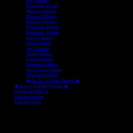
Suç Filmleri
Romantik Filmler
Macera Filmleri
Müzikal Filmler
Polisiye Filmleri
Psikolojik Filmler
Romantik Filmler
Savaş Filmleri
Spor Filmleri
Suç Filmleri
Tarih Filmleri
Vuxia Filmleri
Western Filmleri
Yeni Çıkan Filmler
Yeşilçam Filmleri
🔥 En İyi 10 Film Önerisi 🔥
🔥 En İyi 10 Film Önerisi 🔥
Hukuksal-DMCA
Reklam İletişim
Film Önerileri