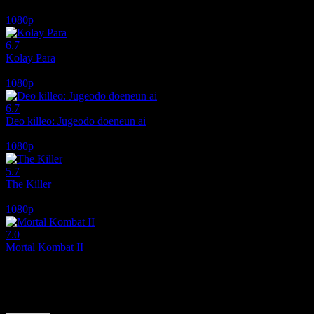
2026
1080p
6.7
Kolay Para
2010
1080p
6.7
Deo killeo: Jugeodo doeneun ai
2022
1080p
5.7
The Killer
2024
1080p
7.0
Mortal Kombat II
2026
Film hakkındaki düşüncelerinizi paylaşın