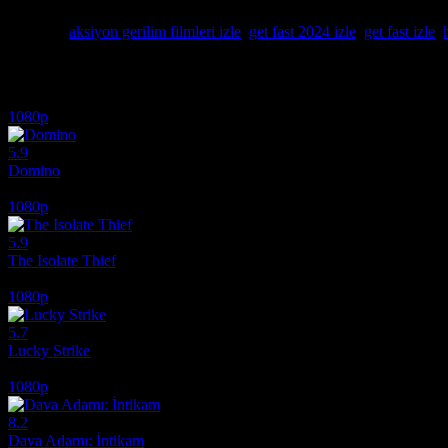
mutlaka film izle, mnfilmizle, hd film izle
Etiketler:
aksiyon gerilim filmleri izle
,
get fast 2024 izle
,
get fast izle
,
İlginizi çekebilecek diğer filmler
1080p
5.9
Domino
2005
1080p
5.9
The Isolate Thief
2026
1080p
5.7
Lucky Strike
2026
1080p
8.2
Dava Adamı: İntikam