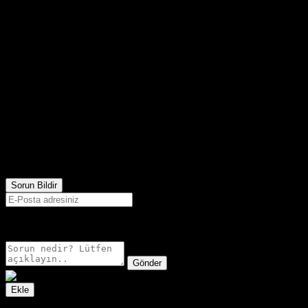
501
Görüntülenme
Sorun Bildir
E-postanız sadece moderatörler tarafından görünür.
Gönder
Ekle