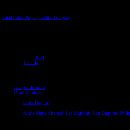
İzleme Listesi
Favoriler
Facebook'ta Paylaş
Twitter'da Paylaş
3.7
IMDB Puanı
Get Fast
(
Get Fast
)
Yapım Yılı
2024
Ülke
Canada
Film Süresi
88 dakika
Kategori
Aksiyon Filmleri
Dram Filmleri
Yönetmen
James Clayton
Senaryo
Cooper Bibaud, James Clayton, Danny Mac
Oyuncular
Alisha-Marie Ahamed
,
Lee Majdoub
,
Lou Diamond Philli
Get Fast (Original title: Get Fast), 2024 yapımı bu nefes kesen yüksek 
birlikte ortağının acımasız bir mafya babası tarafından kaçırılmasını, 
yerel çetelerle dolu çöl yollarında başlattığı o zamana karşı amansız