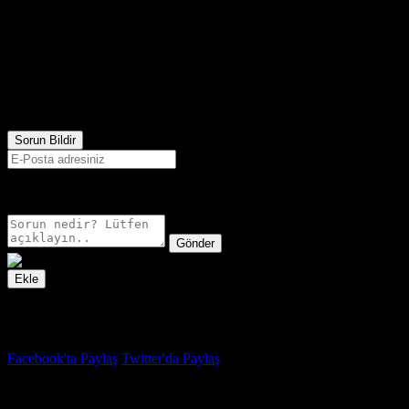
1,210
Görüntülenme
Sorun Bildir
E-postanız sadece moderatörler tarafından görünür.
Gönder
Ekle
İzleme Listesi
Favoriler
Facebook'ta Paylaş
Twitter'da Paylaş
4.6
IMDB Puanı