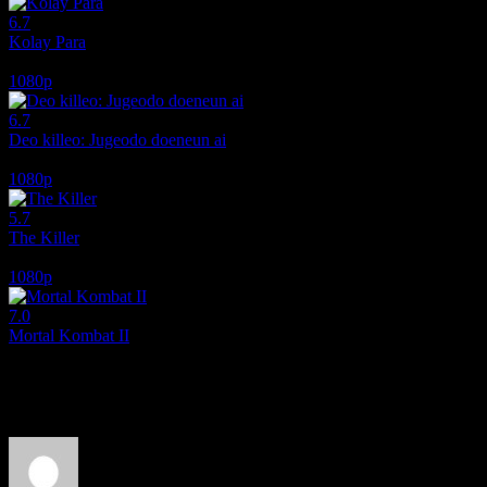
6.7
Kolay Para
2010
1080p
6.7
Deo killeo: Jugeodo doeneun ai
2022
1080p
5.7
The Killer
2024
1080p
7.0
Mortal Kombat II
2026
Film hakkındaki düşüncelerinizi paylaşın