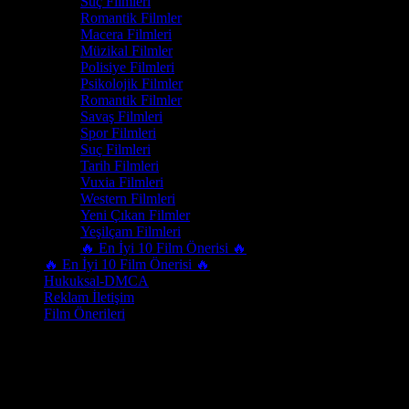
Suç Filmleri
Romantik Filmler
Macera Filmleri
Müzikal Filmler
Polisiye Filmleri
Psikolojik Filmler
Romantik Filmler
Savaş Filmleri
Spor Filmleri
Suç Filmleri
Tarih Filmleri
Vuxia Filmleri
Western Filmleri
Yeni Çıkan Filmler
Yeşilçam Filmleri
🔥 En İyi 10 Film Önerisi 🔥
🔥 En İyi 10 Film Önerisi 🔥
Hukuksal-DMCA
Reklam İletişim
Film Önerileri