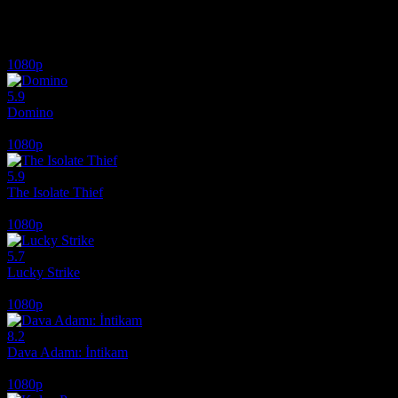
İlginizi çekebilecek diğer filmler
1080p
5.9
Domino
2005
1080p
5.9
The Isolate Thief
2026
1080p
5.7
Lucky Strike
2026
1080p
8.2
Dava Adamı: İntikam
2026
1080p