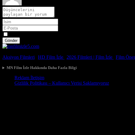
Spoiler
Gönder
© 2026, Tüm Hakları Saklıdır.
Aksiyon Filmleri
|
HD Film İzle
|
2026 Filmleri |
Film İzle
|
Film Öneri
MN Film İzle Hakkında Daha Fazla Bilgi
Reklam İletişim
Gizlilik Politikası – Kullanıcı Verisi Saklamıyoruz