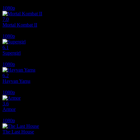
2025
1080p
7.0
Mortal Kombat II
2026
1080p
6.1
Supergirl
2026
1080p
6.2
Hayvan Yarışı
2026
1080p
3.6
Armor
2024
1080p
The Last House
2026