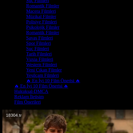
Suç Filmleri
Romantik Filmler
Macera Filmleri
Müzikal Filmler
Polisiye Filmleri
Psikolojik Filmler
Romantik Filmler
Savaş Filmleri
Spor Filmleri
Suç Filmleri
Tarih Filmleri
Vuxia Filmleri
Western Filmleri
Yeni Çıkan Filmler
Yeşilçam Filmleri
🔥 En İyi 10 Film Önerisi 🔥
🔥 En İyi 10 Film Önerisi 🔥
Hukuksal-DMCA
Reklam İletişim
Film Önerileri