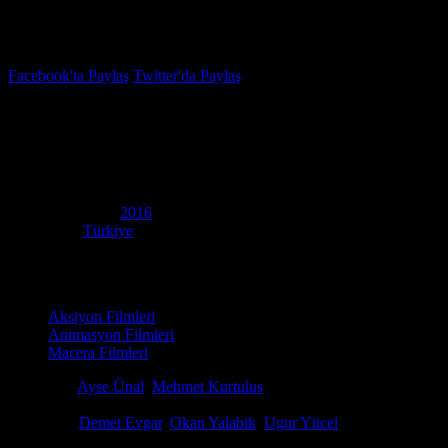
İzleme Listesi
Favoriler
Facebook'ta Paylaş
Twitter'da Paylaş
7.0
IMDB Puanı
Kötü Kedi Şerafettin
(
Bad Cat
)
Yapım Yılı
2016
Ülke
Türkiye
Film Süresi
86 dakika
Kategori
Aksiyon Filmleri
Animasyon Filmleri
Macera Filmleri
Yönetmen
Ayse Ünal
,
Mehmet Kurtulus
Senaryo
Levent Kazak, Bülent Üstün
Oyuncular
Demet Evgar
,
Okan Yalabik
,
Ugur Yücel
Ödüller
1 ödül & 10 Adaylık. total