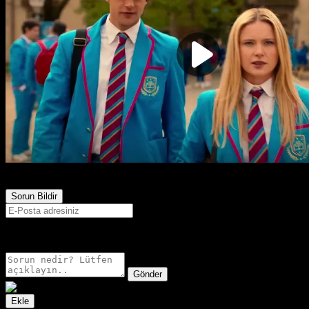
2,467
Görüntülenme
Sorun Bildir
E-postanız sadece moderatörler tarafından görünür.
Gönder
Ekle