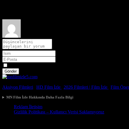
Film hakkındaki düşüncelerinizi paylaşın
Spoiler
Gönder
© 2026, Tüm Hakları Saklıdır.
Aksiyon Filmleri
|
HD Film İzle
|
2026 Filmleri |
Film İzle
|
Film Öneri
MN Film İzle Hakkında Daha Fazla Bilgi
Reklam İletişim
Gizlilik Politikası – Kullanıcı Verisi Saklamıyoruz