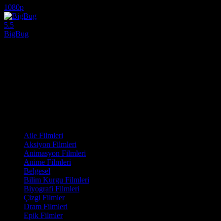
1080p
5.5
BigBug
2022
Geleceğin o renkli, kaotik ve kışkırtıcı derecede tuhaf dünyasına adım 
Yönetmen:
Jean-Pierre Jeunet
Oyuncular:
Isabelle Nanty, Elsa Zylberstein, Claude Perron
5.5
1,065
1
IMDB Puanı
İzlenme
Yorum
Film Kategorisi
Aile Filmleri
Aksiyon Filmleri
Animasyon Filmleri
Anime Filmleri
Belgesel
Bilim Kurgu Filmleri
Biyografi Filmleri
Çizgi Filmler
Dram Filmleri
Epik Filmler