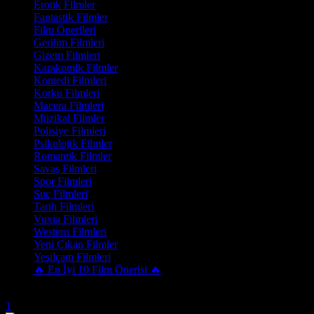
Erotik Filmler
Fantastik Filmler
Film Önerileri
Gerilim Filmleri
Gizem Filmleri
Karakomik Filmler
Komedi Filmleri
Korku Filmleri
Macera Filmleri
Müzikal Filmler
Polisiye Filmleri
Psikolojik Filmler
Romantik Filmler
Savaş Filmleri
Spor Filmleri
Suç Filmleri
Tarih Filmleri
Vuxia Filmleri
Western Filmleri
Yeni Çıkan Filmler
Yeşilçam Filmleri
🔥 En İyi 10 Film Önerisi 🔥
Trend Olanlar
1