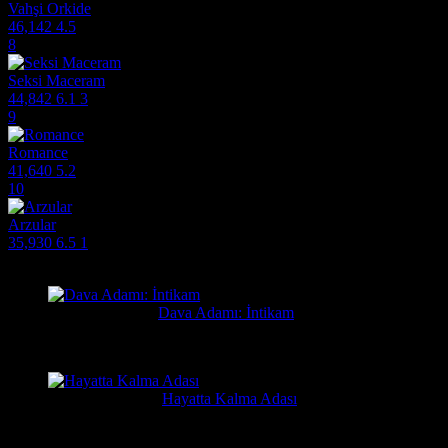
Vahşi Orkide
46,142
4.5
8
Seksi Maceram
44,842
6.1
3
9
Romance
41,640
5.2
10
Arzular
35,930
6.5
1
Filmlere Yapılan Yeni Yorumlar
Orhan
3 gün önce
Dava Adamı: İntikam
Güzel film güzel ve hızlı film sitesi. Hintlilerin tek güzel filmi...
Yusuf
1 hafta önce
Hayatta Kalma Adası
Güzel bir film