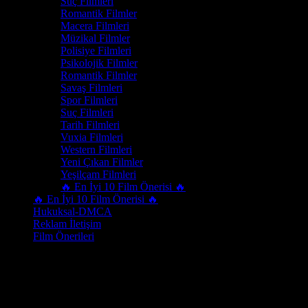
Suç Filmleri
Romantik Filmler
Macera Filmleri
Müzikal Filmler
Polisiye Filmleri
Psikolojik Filmler
Romantik Filmler
Savaş Filmleri
Spor Filmleri
Suç Filmleri
Tarih Filmleri
Vuxia Filmleri
Western Filmleri
Yeni Çıkan Filmler
Yeşilçam Filmleri
🔥 En İyi 10 Film Önerisi 🔥
🔥 En İyi 10 Film Önerisi 🔥
Hukuksal-DMCA
Reklam İletişim
Film Önerileri
Oyuncu
Claude Perron