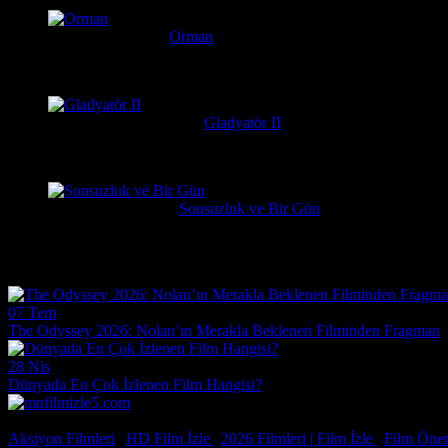
Serkan
1 hafta önce
Orman
Daniel Radcliffe'ın performansına gerçekten bayıldım, adam Har
messiparator
1 hafta önce
Gladyatör II
çok kötü begenmedim bence çağatay ulusoy oynamalıydı başrolu 
Erdogan
1 hafta önce
Sonsuzluk ve Bir Gün
Çok güzel gerçekçi bir film ilgiyle izledim
Film Haberleri
07 Tem
The Odyssey 2026: Nolan’ın Merakla Beklenen Filminden Fragman
28 Nis
Dünyada En Çok İzlenen Film Hangisi?
© 2026, Tüm Hakları Saklıdır.
Aksiyon Filmleri
|
HD Film İzle
|
2026 Filmleri |
Film İzle
|
Film Öneri