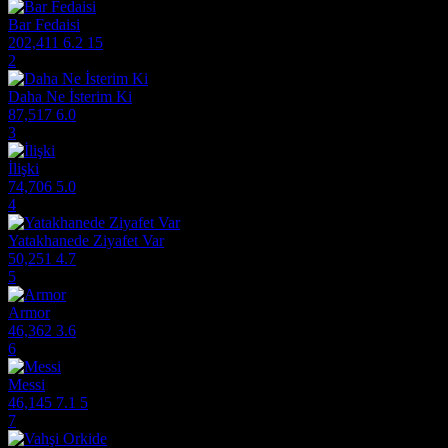
Bar Fedaisi
202,411
6.2
15
2
Daha Ne İsterim Ki
87,517
6.0
3
İlişki
74,706
5.0
4
Yatakhanede Ziyafet Var
50,251
4.7
5
Armor
46,362
3.6
6
Messi
46,145
7.1
5
7