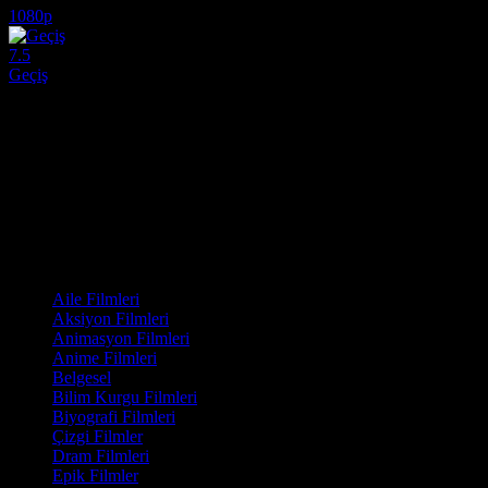
1080p
7.5
Geçiş
2024
Emekli öğretmen Lia, uzun zamandır kayıp olan yeğeni Tekla'yı bulmaya
Yönetmen:
Levan Akin
Oyuncular:
Mzia Arabuli, Lucas Kankava, Deniz Dumanli
7.5
656
IMDB Puanı
İzlenme
Film Kategorisi
Aile Filmleri
Aksiyon Filmleri
Animasyon Filmleri
Anime Filmleri
Belgesel
Bilim Kurgu Filmleri
Biyografi Filmleri
Çizgi Filmler
Dram Filmleri
Epik Filmler