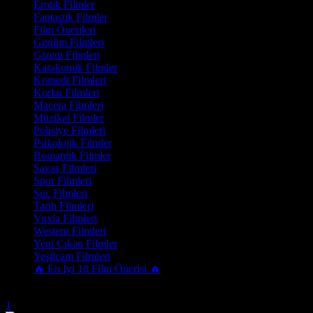
Erotik Filmler
Fantastik Filmler
Film Önerileri
Gerilim Filmleri
Gizem Filmleri
Karakomik Filmler
Komedi Filmleri
Korku Filmleri
Macera Filmleri
Müzikal Filmler
Polisiye Filmleri
Psikolojik Filmler
Romantik Filmler
Savaş Filmleri
Spor Filmleri
Suç Filmleri
Tarih Filmleri
Vuxia Filmleri
Western Filmleri
Yeni Çıkan Filmler
Yeşilçam Filmleri
🔥 En İyi 10 Film Önerisi 🔥
Trend Olanlar
1