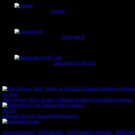
Serkan
1 hafta önce
Orman
Daniel Radcliffe'ın performansına gerçekten bayıldım, adam Har
messiparator
1 hafta önce
Gladyatör II
çok kötü begenmedim bence çağatay ulusoy oynamalıydı başrolu 
Erdogan
1 hafta önce
Sonsuzluk ve Bir Gün
Çok güzel gerçekçi bir film ilgiyle izledim
Film Haberleri
07 Tem
The Odyssey 2026: Nolan’ın Merakla Beklenen Filminden Fragman
28 Nis
Dünyada En Çok İzlenen Film Hangisi?
© 2026, Tüm Hakları Saklıdır.
Aksiyon Filmleri
|
HD Film İzle
|
2026 Filmleri |
Film İzle
|
Film Öneri