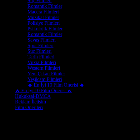
Suç Filmleri
Romantik Filmler
Macera Filmleri
Müzikal Filmler
Polisiye Filmleri
Psikolojik Filmler
Romantik Filmler
Savaş Filmleri
Spor Filmleri
Suç Filmleri
Tarih Filmleri
Vuxia Filmleri
Western Filmleri
Yeni Çıkan Filmler
Yeşilçam Filmleri
🔥 En İyi 10 Film Önerisi 🔥
🔥 En İyi 10 Film Önerisi 🔥
Hukuksal-DMCA
Reklam İletişim
Film Önerileri
Oyuncu
Deniz Dumanli