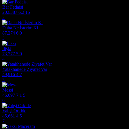
Bar Fedaisi
202,387
6.2
15
2
Daha Ne İsterim Ki
87,274
6.0
3
İlişki
73,277
5.0
4
Yatakhanede Ziyafet Var
49,916
4.7
5
Messi
46,097
7.1
5
6
Vahşi Orkide
45,661
4.5
7