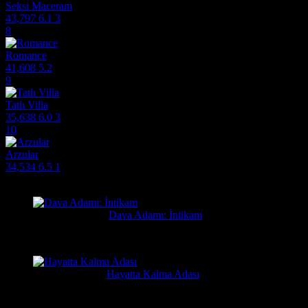
Seksi Maceram
43,797
6.1
3
8
Romance
41,608
5.2
9
Tatlı Villa
35,638
6.0
3
10
Arzular
34,534
6.5
1
Filmlere Yapılan Yeni Yorumlar
Orhan
2 gün önce
Dava Adamı: İntikam
Güzel film güzel ve hızlı film sitesi. Hintlilerin tek güzel filmi...
Yusuf
7 gün önce
Hayatta Kalma Adası
Güzel bir film