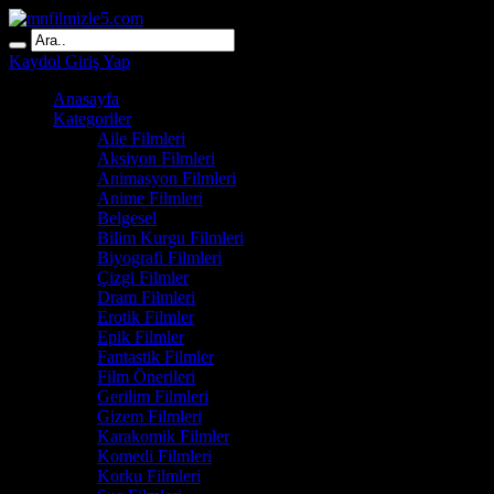
Kaydol
Giriş Yap
Anasayfa
Kategoriler
Aile Filmleri
Aksiyon Filmleri
Animasyon Filmleri
Anime Filmleri
Belgesel
Bilim Kurgu Filmleri
Biyografi Filmleri
Çizgi Filmler
Dram Filmleri
Erotik Filmler
Epik Filmler
Fantastik Filmler
Film Önerileri
Gerilim Filmleri
Gizem Filmleri
Karakomik Filmler
Komedi Filmleri
Korku Filmleri