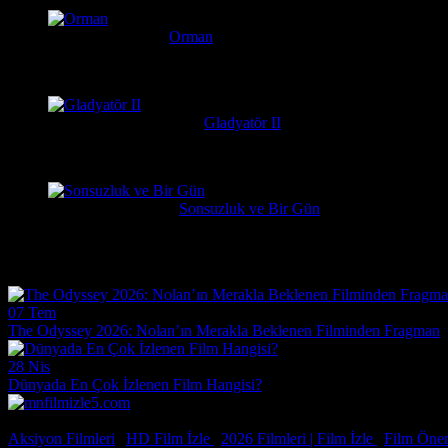
Serkan
1 hafta önce
Orman
Daniel Radcliffe'ın performansına gerçekten bayıldım, adam Har
messiparator
1 hafta önce
Gladyatör II
çok kötü begenmedim bence çağatay ulusoy oynamalıydı başrolu 
Erdogan
1 hafta önce
Sonsuzluk ve Bir Gün
Çok güzel gerçekçi bir film ilgiyle izledim
Film Haberleri
07 Tem
The Odyssey 2026: Nolan’ın Merakla Beklenen Filminden Fragman
28 Nis
Dünyada En Çok İzlenen Film Hangisi?
© 2026, Tüm Hakları Saklıdır.
Aksiyon Filmleri
|
HD Film İzle
|
2026 Filmleri |
Film İzle
|
Film Öneri