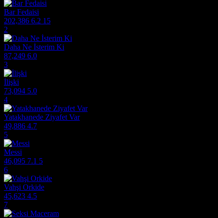
Bar Fedaisi
202,386
6.2
15
2
Daha Ne İsterim Ki
87,249
6.0
3
İlişki
73,094
5.0
4
Yatakhanede Ziyafet Var
49,886
4.7
5
Messi
46,095
7.1
5
6
Vahşi Orkide
45,623
4.5
7