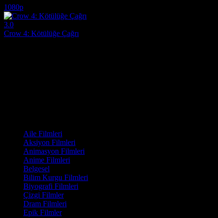
1080p
3.0
Crow 4: Kötülüğe Çağrı
2005
Ölümsüz bir iblis olma yolunda ilerleyen bir çete lideri, eski bir mahk
Yönetmen:
Lance Mungia
Oyuncular:
Yuji Okumoto, Marcus Chong, Tito Ortiz
3.0
1,127
IMDB Puanı
İzlenme
Film Kategorisi
Aile Filmleri
Aksiyon Filmleri
Animasyon Filmleri
Anime Filmleri
Belgesel
Bilim Kurgu Filmleri
Biyografi Filmleri
Çizgi Filmler
Dram Filmleri
Epik Filmler