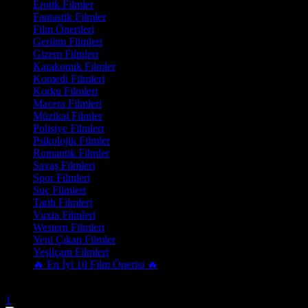
Erotik Filmler
Fantastik Filmler
Film Önerileri
Gerilim Filmleri
Gizem Filmleri
Karakomik Filmler
Komedi Filmleri
Korku Filmleri
Macera Filmleri
Müzikal Filmler
Polisiye Filmleri
Psikolojik Filmler
Romantik Filmler
Savaş Filmleri
Spor Filmleri
Suç Filmleri
Tarih Filmleri
Vuxia Filmleri
Western Filmleri
Yeni Çıkan Filmler
Yeşilçam Filmleri
🔥 En İyi 10 Film Önerisi 🔥
Trend Olanlar
1