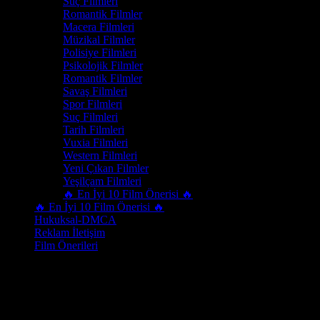
Suç Filmleri
Romantik Filmler
Macera Filmleri
Müzikal Filmler
Polisiye Filmleri
Psikolojik Filmler
Romantik Filmler
Savaş Filmleri
Spor Filmleri
Suç Filmleri
Tarih Filmleri
Vuxia Filmleri
Western Filmleri
Yeni Çıkan Filmler
Yeşilçam Filmleri
🔥 En İyi 10 Film Önerisi 🔥
🔥 En İyi 10 Film Önerisi 🔥
Hukuksal-DMCA
Reklam İletişim
Film Önerileri
Oyuncu
Tito Ortiz