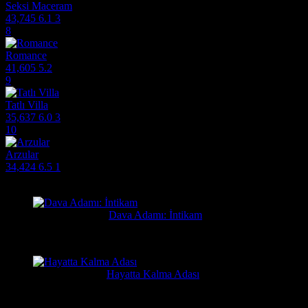
Seksi Maceram
43,745
6.1
3
8
Romance
41,605
5.2
9
Tatlı Villa
35,637
6.0
3
10
Arzular
34,424
6.5
1
Filmlere Yapılan Yeni Yorumlar
Orhan
2 gün önce
Dava Adamı: İntikam
Güzel film güzel ve hızlı film sitesi. Hintlilerin tek güzel filmi...
Yusuf
7 gün önce
Hayatta Kalma Adası
Güzel bir film