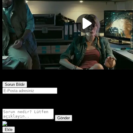
903
Görüntülenme
Sorun Bildir
E-postanız sadece moderatörler tarafından görünür.
Gönder
Ekle