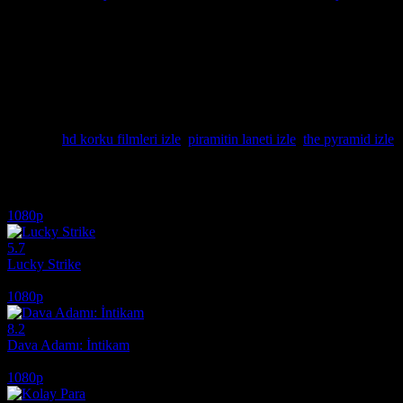
Piramitin Laneti İzle – The Pyramid Full HD 1080p Kesintisiz ve Re
Mısır’ın uçsuz bucaksız çöllerinde saklı kalan antik bir dehşet, binle
arkeoloğun, yerin altına hapsolmuş karanlık bir güçle imtihanını konu 
kalmadıklarını, aynı zamanda kışkırtıcı bir avın parçası olduklarını a
Sitemizde bu nefes kesen macerayı hd film izle kalitesinde, her bir kar
keyfini sürerken, antik lanetin nefesini ensenizde hissedeceksiniz. Bu
korku şimdi çok daha derin!
Etiketler:
hd korku filmleri izle
,
piramitin laneti izle
,
the pyramid izle
İlginizi çekebilecek diğer filmler
1080p
5.7
Lucky Strike
2026
1080p
8.2
Dava Adamı: İntikam
2026
1080p