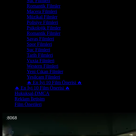
Suç Filmleri
Romantik Filmler
Macera Filmleri
Müzikal Filmler
Polisiye Filmleri
Psikolojik Filmler
Romantik Filmler
Savaş Filmleri
Spor Filmleri
Suç Filmleri
Tarih Filmleri
Vuxia Filmleri
Western Filmleri
Yeni Çıkan Filmler
Yeşilçam Filmleri
🔥 En İyi 10 Film Önerisi 🔥
🔥 En İyi 10 Film Önerisi 🔥
Hukuksal-DMCA
Reklam İletişim
Film Önerileri