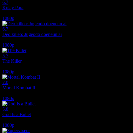
6.7
Kolay Para
2010
1080p
6.7
Deo killeo: Jugeodo doeneun ai
2022
1080p
5.7
The Killer
2024
1080p
7.0
Mortal Kombat II
2026
1080p
5.8
God Is a Bullet
2023
1080p