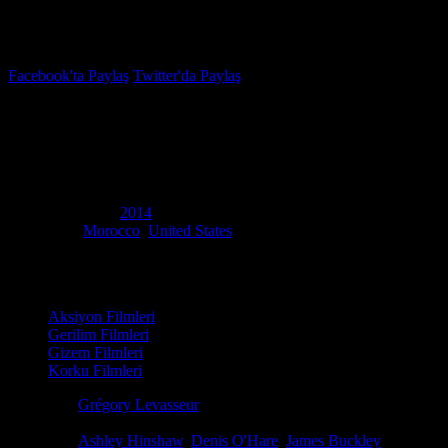
İzleme Listesi
Favoriler
Facebook'ta Paylaş
Twitter'da Paylaş
4.7
IMDB Puanı
Piramitin Laneti
(
The Pyramid
)
Yapım Yılı
2014
Ülke
Morocco
,
United States
Film Süresi
89 dakika
Kategori
Aksiyon Filmleri
Gerilim Filmleri
Gizem Filmleri
Korku Filmleri
Yönetmen
Grégory Levasseur
Senaryo
Daniel Meersand, Nick Simon
Oyuncular
Ashley Hinshaw
,
Denis O'Hare
,
James Buckley