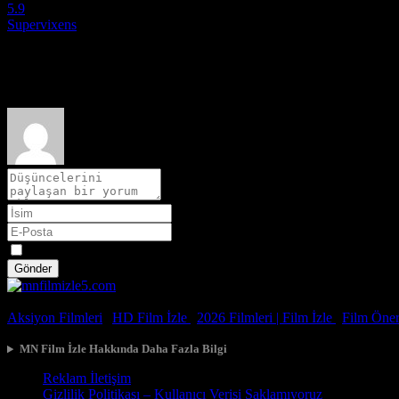
5.9
Supervixens
1975
Film hakkındaki düşüncelerinizi paylaşın
Spoiler
Gönder
© 2026, Tüm Hakları Saklıdır.
Aksiyon Filmleri
|
HD Film İzle
|
2026 Filmleri |
Film İzle
|
Film Öneri
MN Film İzle Hakkında Daha Fazla Bilgi
Reklam İletişim
Gizlilik Politikası – Kullanıcı Verisi Saklamıyoruz