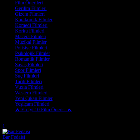
Film Önerileri
Gerilim Filmleri
Gizem Filmleri
Karakomik Filmler
Komedi Filmleri
Korku Filmleri
Macera Filmleri
Müzikal Filmler
Polisiye Filmleri
Psikolojik Filmler
Romantik Filmler
Savaş Filmleri
Spor Filmleri
Suç Filmleri
Tarih Filmleri
Vuxia Filmleri
Western Filmleri
Yeni Çıkan Filmler
Yeşilçam Filmleri
🔥 En İyi 10 Film Önerisi 🔥
Trend Olanlar
1
Bar Fedaisi