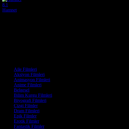
8.1
Hamnet
2025
Tarihin en büyük yazarlarından William Shakespeare’in gölgesinde kalmı
Yönetmen:
Chloé Zhao
Oyuncular:
Jessie Buckley, Paul Mescal, Zac Wishart
8.1
1,241
IMDB Puanı
İzlenme
Film Kategorisi
Aile Filmleri
Aksiyon Filmleri
Animasyon Filmleri
Anime Filmleri
Belgesel
Bilim Kurgu Filmleri
Biyografi Filmleri
Çizgi Filmler
Dram Filmleri
Epik Filmler
Erotik Filmler
Fantastik Filmler