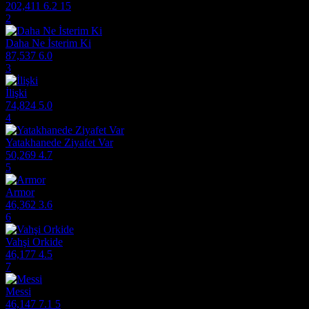
202,411
6.2
15
2
Daha Ne İsterim Ki
87,537
6.0
3
İlişki
74,824
5.0
4
Yatakhanede Ziyafet Var
50,269
4.7
5
Armor
46,362
3.6
6
Vahşi Orkide
46,177
4.5
7
Messi
46,147
7.1
5