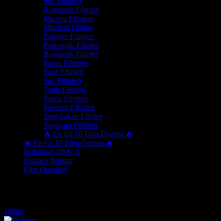
Suç Filmleri
Romantik Filmler
Macera Filmleri
Müzikal Filmler
Polisiye Filmleri
Psikolojik Filmler
Romantik Filmler
Savaş Filmleri
Spor Filmleri
Suç Filmleri
Tarih Filmleri
Vuxia Filmleri
Western Filmleri
Yeni Çıkan Filmler
Yeşilçam Filmleri
🔥 En İyi 10 Film Önerisi 🔥
🔥 En İyi 10 Film Önerisi 🔥
Hukuksal-DMCA
Reklam İletişim
Film Önerileri
hamnet full hd izle
1080p