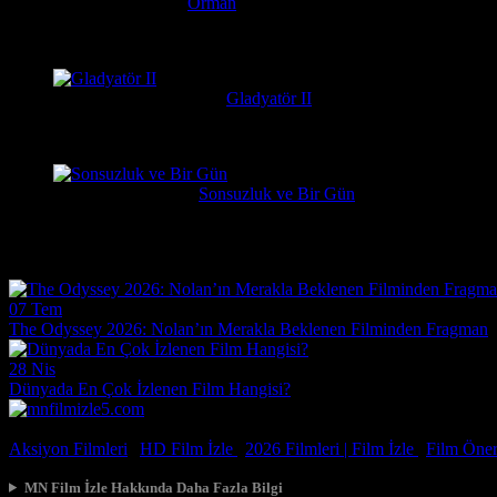
Serkan
1 hafta önce
Orman
Daniel Radcliffe'ın performansına gerçekten bayıldım, adam Har
messiparator
1 hafta önce
Gladyatör II
çok kötü begenmedim bence çağatay ulusoy oynamalıydı başrolu 
Erdogan
1 hafta önce
Sonsuzluk ve Bir Gün
Çok güzel gerçekçi bir film ilgiyle izledim
Film Haberleri
07 Tem
The Odyssey 2026: Nolan’ın Merakla Beklenen Filminden Fragman
28 Nis
Dünyada En Çok İzlenen Film Hangisi?
© 2026, Tüm Hakları Saklıdır.
Aksiyon Filmleri
|
HD Film İzle
|
2026 Filmleri |
Film İzle
|
Film Öneri
MN Film İzle Hakkında Daha Fazla Bilgi