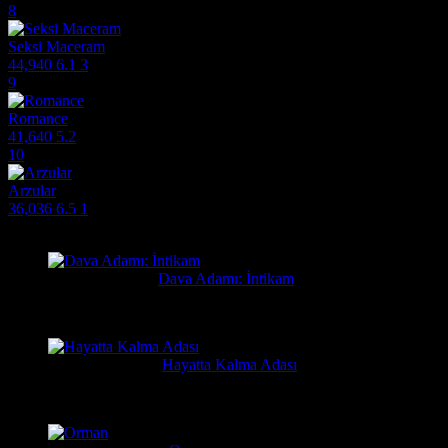
8
Seksi Maceram
44,940
6.1
3
9
Romance
41,640
5.2
10
Arzular
36,036
6.5
1
Filmlere Yapılan Yeni Yorumlar
Orhan
3 gün önce
Dava Adamı: İntikam
Güzel film güzel ve hızlı film sitesi. Hintlilerin tek güzel filmi...
Yusuf
1 hafta önce
Hayatta Kalma Adası
Güzel bir film