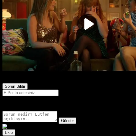
476
Görüntülenme
Sorun Bildir
E-postanız sadece moderatörler tarafından görünür.
Gönder
Ekle