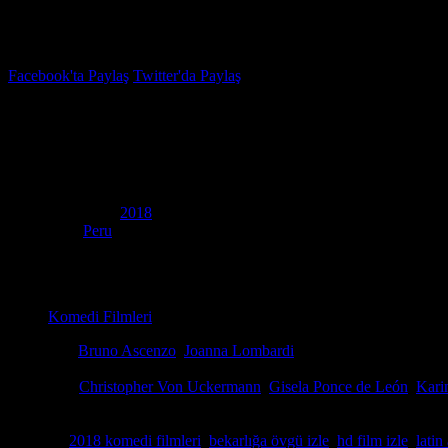
İzleme Listesi
Favoriler
Facebook'ta Paylaş
Twitter'da Paylaş
6.1
IMDB Puanı
Bekarlığa Övgü
(
How to Get Over a Breakup
)
Yapım Yılı
2018
Ülke
Peru
Film Süresi
104 dakika
Kategori
Komedi Filmleri
Yönetmen
Bruno Ascenzo
,
Joanna Lombardi
Senaryo
María José Osorio, Mara Pescio
Oyuncular
Christopher Von Uckermann
,
Gisela Ponce de León
,
Kari
Kadın dayanışmasını ve kendini yeniden bulma sürecini en net detaylarl
hemen hd film izle moduna geçerek bu neşeli Latin Amerika yapımına
Etiketler:
2018 komedi filmleri
,
bekarlığa övgü izle
,
hd film izle
,
latin