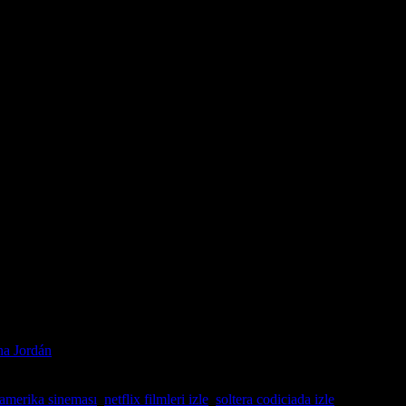
na Jordán
a yakalamak için filmi film izle listenize eklemelisiniz. Kesintisiz ve y
 ortak olun.
 amerika sineması
,
netflix filmleri izle
,
soltera codiciada izle