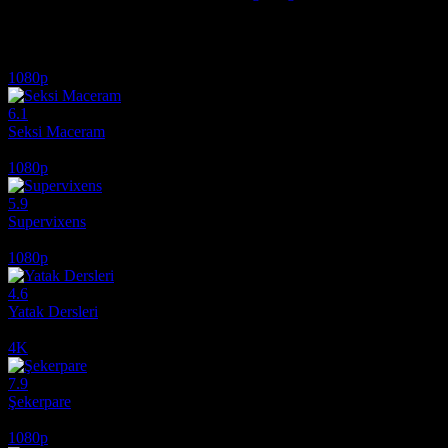
İlginizi çekebilecek diğer filmler
1080p
6.1
Seksi Maceram
2012
1080p
5.9
Supervixens
1975
1080p
4.6
Yatak Dersleri
2014
4K
7.9
Şekerpare
1983
1080p