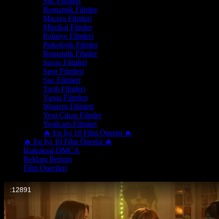
Suç Filmleri
Romantik Filmler
Macera Filmleri
Müzikal Filmler
Polisiye Filmleri
Psikolojik Filmler
Romantik Filmler
Savaş Filmleri
Spor Filmleri
Suç Filmleri
Tarih Filmleri
Vuxia Filmleri
Western Filmleri
Yeni Çıkan Filmler
Yeşilçam Filmleri
🔥 En İyi 10 Film Önerisi 🔥
🔥 En İyi 10 Film Önerisi 🔥
Hukuksal-DMCA
Reklam İletişim
Film Önerileri