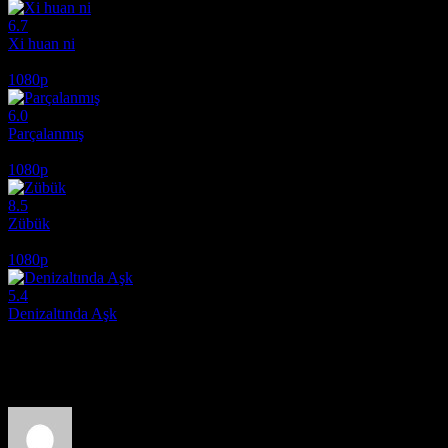
6.7
Xi huan ni
2017
1080p
6.0
Parçalanmış
2024
1080p
8.5
Zübük
1980
1080p
5.4
Denizaltında Aşk
2024
Film hakkındaki düşüncelerinizi paylaşın