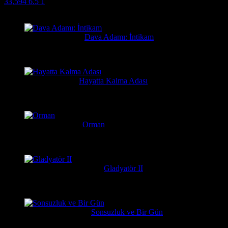
33,594
6.5
1
Filmlere Yapılan Yeni Yorumlar
Orhan
23 saat önce
Dava Adamı: İntikam
Güzel film güzel ve hızlı film sitesi. Hintlilerin tek güzel filmi...
Yusuf
6 gün önce
Hayatta Kalma Adası
Güzel bir film
Serkan
7 gün önce
Orman
Daniel Radcliffe'ın performansına gerçekten bayıldım, adam Har
messiparator
1 hafta önce
Gladyatör II
çok kötü begenmedim bence çağatay ulusoy oynamalıydı başrolu 
Erdogan
1 hafta önce
Sonsuzluk ve Bir Gün