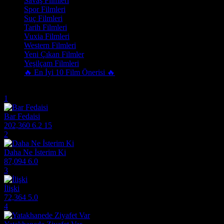
Savaş Filmleri
Spor Filmleri
Suç Filmleri
Tarih Filmleri
Vuxia Filmleri
Western Filmleri
Yeni Çıkan Filmler
Yeşilçam Filmleri
🔥 En İyi 10 Film Önerisi 🔥
Trend Olanlar
1
Bar Fedaisi
202,360
6.2
15
2
Daha Ne İsterim Ki
87,094
6.0
3
İlişki
72,364
5.0
4