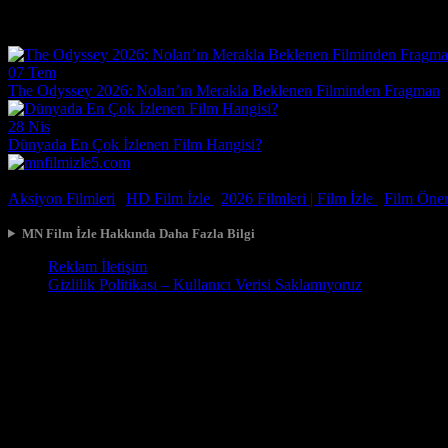
Çok güzel gerçekçi bir film ilgiyle izledim
Film Haberleri
07 Tem
The Odyssey 2026: Nolan’ın Merakla Beklenen Filminden Fragman
28 Nis
Dünyada En Çok İzlenen Film Hangisi?
© 2026, Tüm Hakları Saklıdır.
Aksiyon Filmleri
|
HD Film İzle
|
2026 Filmleri |
Film İzle
|
Film Öneri
MN Film İzle Hakkında Daha Fazla Bilgi
Reklam İletişim
Gizlilik Politikası – Kullanıcı Verisi Saklamıyoruz