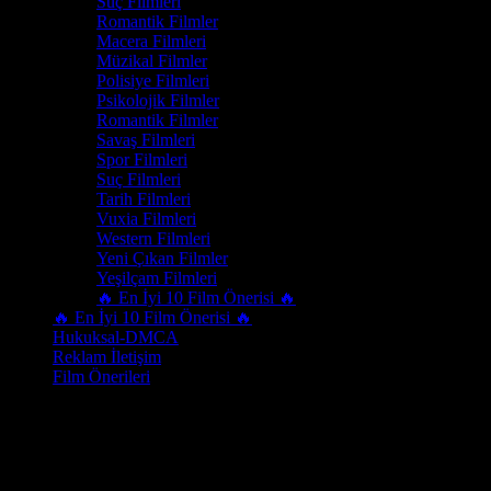
Suç Filmleri
Romantik Filmler
Macera Filmleri
Müzikal Filmler
Polisiye Filmleri
Psikolojik Filmler
Romantik Filmler
Savaş Filmleri
Spor Filmleri
Suç Filmleri
Tarih Filmleri
Vuxia Filmleri
Western Filmleri
Yeni Çıkan Filmler
Yeşilçam Filmleri
🔥 En İyi 10 Film Önerisi 🔥
🔥 En İyi 10 Film Önerisi 🔥
Hukuksal-DMCA
Reklam İletişim
Film Önerileri
Oyuncu
Pepe Barroso