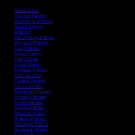
Film Kategorisi
Aile Filmleri
Aksiyon Filmleri
Animasyon Filmleri
Anime Filmleri
Belgesel
Bilim Kurgu Filmleri
Biyografi Filmleri
Çizgi Filmler
Dram Filmleri
Epik Filmler
Erotik Filmler
Fantastik Filmler
Film Önerileri
Gerilim Filmleri
Gizem Filmleri
Karakomik Filmler
Komedi Filmleri
Korku Filmleri
Macera Filmleri
Müzikal Filmler
Polisiye Filmleri
Psikolojik Filmler
Romantik Filmler