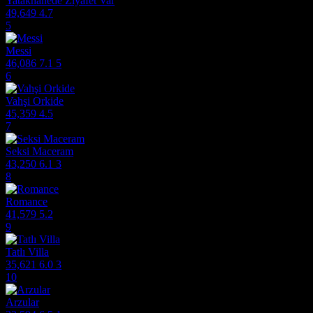
Yatakhanede Ziyafet Var
49,649
4.7
5
Messi
46,086
7.1
5
6
Vahşi Orkide
45,359
4.5
7
Seksi Maceram
43,250
6.1
3
8
Romance
41,579
5.2
9
Tatlı Villa
35,621
6.0
3
10
Arzular