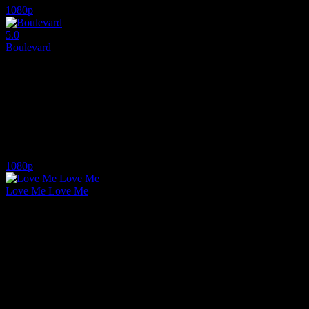
1080p
5.0
Boulevard
2026
Boulevard (2026) filmini full HD izle. Hayatın dönüm noktasındaki bi
Yönetmen:
Sonia Méndez
Oyuncular:
Eve Ryan, Pepe Barroso, Luis Zahera
5.0
4,239
IMDB Puanı
İzlenme
1080p
Love Me Love Me
2026
Amazon Prime Video'nun 2026 sevgililer günü sürprizi olan Love Me 
Yönetmen:
Roger Kumble
Oyuncular:
Mia Jenkins, Pepe Barroso, Luca Melucci
2,209
İzlenme