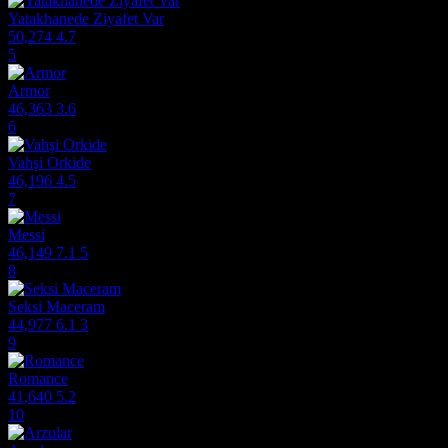
Yatakhanede Ziyafet Var
50,274
4.7
5
Armor
46,363
3.6
6
Vahşi Orkide
46,196
4.5
7
Messi
46,149
7.1
5
8
Seksi Maceram
44,977
6.1
3
9
Romance
41,640
5.2
10