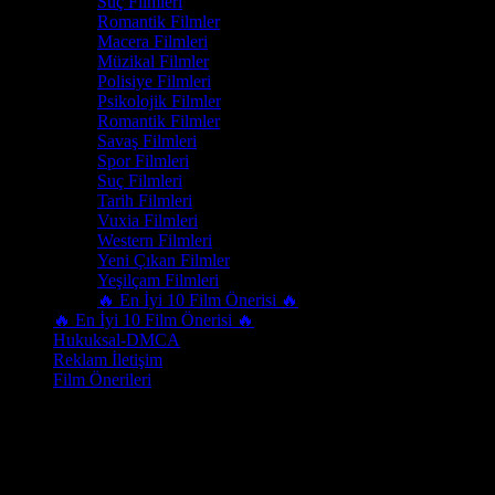
Suç Filmleri
Romantik Filmler
Macera Filmleri
Müzikal Filmler
Polisiye Filmleri
Psikolojik Filmler
Romantik Filmler
Savaş Filmleri
Spor Filmleri
Suç Filmleri
Tarih Filmleri
Vuxia Filmleri
Western Filmleri
Yeni Çıkan Filmler
Yeşilçam Filmleri
🔥 En İyi 10 Film Önerisi 🔥
🔥 En İyi 10 Film Önerisi 🔥
Hukuksal-DMCA
Reklam İletişim
Film Önerileri
Oyuncu
Sophie Kennedy Clark