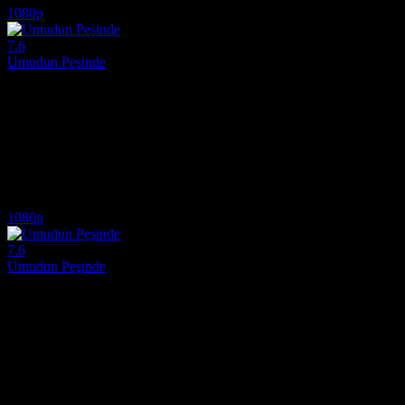
1080p
7.6
Umudun Peşinde
2013
Umudun Peşinde (Philomena), yıllar önce elinden alınan oğlunu bulma
Yönetmen:
Stephen Frears
Oyuncular:
Judi Dench, Steve Coogan, Sophie Kennedy Clark
7.6
881
IMDB Puanı
İzlenme
1080p
7.6
Umudun Peşinde
2013
Dünyadan bıkmış bir siyasi gazeteci, yıllar önce hamile kaldıktan sonr
Yönetmen:
Stephen Frears
Oyuncular:
Judi Dench, Steve Coogan, Sophie Kennedy Clark