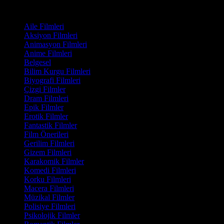
7.6
417
IMDB Puanı
İzlenme
Film Kategorisi
Aile Filmleri
Aksiyon Filmleri
Animasyon Filmleri
Anime Filmleri
Belgesel
Bilim Kurgu Filmleri
Biyografi Filmleri
Çizgi Filmler
Dram Filmleri
Epik Filmler
Erotik Filmler
Fantastik Filmler
Film Önerileri
Gerilim Filmleri
Gizem Filmleri
Karakomik Filmler
Komedi Filmleri
Korku Filmleri
Macera Filmleri
Müzikal Filmler
Polisiye Filmleri
Psikolojik Filmler