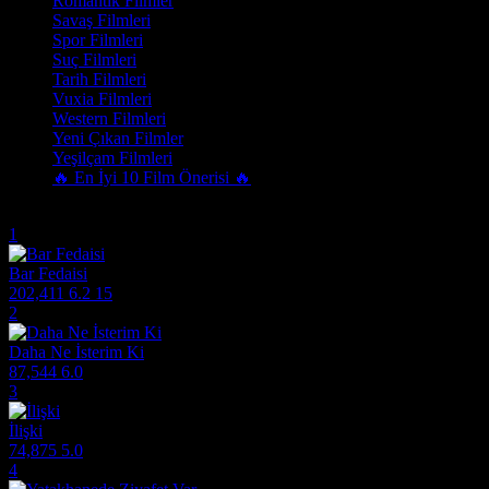
Romantik Filmler
Savaş Filmleri
Spor Filmleri
Suç Filmleri
Tarih Filmleri
Vuxia Filmleri
Western Filmleri
Yeni Çıkan Filmler
Yeşilçam Filmleri
🔥 En İyi 10 Film Önerisi 🔥
Trend Olanlar
1
Bar Fedaisi
202,411
6.2
15
2
Daha Ne İsterim Ki
87,544
6.0
3
İlişki
74,875
5.0
4