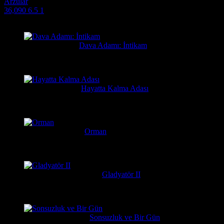
Arzular
36,090
6.5
1
Filmlere Yapılan Yeni Yorumlar
Orhan
3 gün önce
Dava Adamı: İntikam
Güzel film güzel ve hızlı film sitesi. Hintlilerin tek güzel filmi...
Yusuf
1 hafta önce
Hayatta Kalma Adası
Güzel bir film
Serkan
1 hafta önce
Orman
Daniel Radcliffe'ın performansına gerçekten bayıldım, adam Har
messiparator
1 hafta önce
Gladyatör II
çok kötü begenmedim bence çağatay ulusoy oynamalıydı başrolu 
Erdogan
1 hafta önce
Sonsuzluk ve Bir Gün