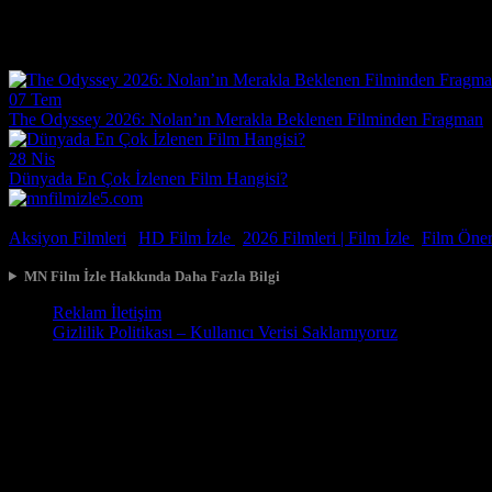
Çok güzel gerçekçi bir film ilgiyle izledim
Film Haberleri
07 Tem
The Odyssey 2026: Nolan’ın Merakla Beklenen Filminden Fragman
28 Nis
Dünyada En Çok İzlenen Film Hangisi?
© 2026, Tüm Hakları Saklıdır.
Aksiyon Filmleri
|
HD Film İzle
|
2026 Filmleri |
Film İzle
|
Film Öneri
MN Film İzle Hakkında Daha Fazla Bilgi
Reklam İletişim
Gizlilik Politikası – Kullanıcı Verisi Saklamıyoruz