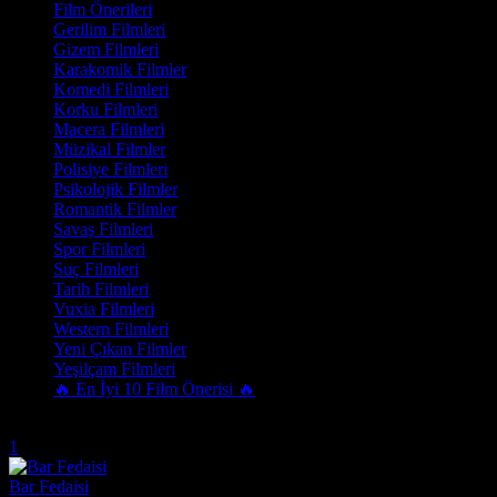
Film Önerileri
Gerilim Filmleri
Gizem Filmleri
Karakomik Filmler
Komedi Filmleri
Korku Filmleri
Macera Filmleri
Müzikal Filmler
Polisiye Filmleri
Psikolojik Filmler
Romantik Filmler
Savaş Filmleri
Spor Filmleri
Suç Filmleri
Tarih Filmleri
Vuxia Filmleri
Western Filmleri
Yeni Çıkan Filmler
Yeşilçam Filmleri
🔥 En İyi 10 Film Önerisi 🔥
Trend Olanlar
1
Bar Fedaisi