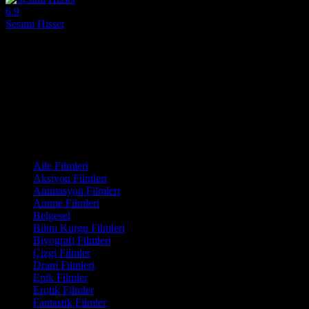
6.9
Sesimi Hisset
2026
İtalyan sinemasının o derin, zarif ve kışkırtıcı derecede dokunaklı anlat
Yönetmen:
Luca Ribuoli
Oyuncular:
Serena Rossi, Sarah Toscano, Carola Insolera
6.9
954
IMDB Puanı
İzlenme
Film Kategorisi
Aile Filmleri
Aksiyon Filmleri
Animasyon Filmleri
Anime Filmleri
Belgesel
Bilim Kurgu Filmleri
Biyografi Filmleri
Çizgi Filmler
Dram Filmleri
Epik Filmler
Erotik Filmler
Fantastik Filmler