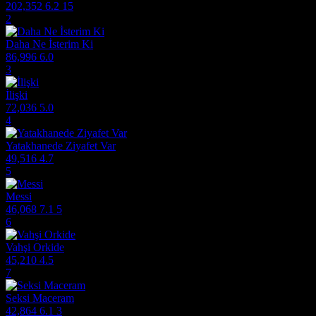
202,352
6.2
15
2
Daha Ne İsterim Ki
86,996
6.0
3
İlişki
72,036
5.0
4
Yatakhanede Ziyafet Var
49,516
4.7
5
Messi
46,068
7.1
5
6
Vahşi Orkide
45,210
4.5
7
Seksi Maceram
42,864
6.1
3