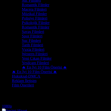
Suç Filmleri
Romantik Filmler
Macera Filmleri
Müzikal Filmler
Polisiye Filmleri
Psikolojik Filmler
Romantik Filmler
Savaş Filmleri
Spor Filmleri
Suç Filmleri
Tarih Filmleri
Vuxia Filmleri
Western Filmleri
Yeni Çıkan Filmler
Yeşilçam Filmleri
🔥 En İyi 10 Film Önerisi 🔥
🔥 En İyi 10 Film Önerisi 🔥
Hukuksal-DMCA
Reklam İletişim
Film Önerileri
1080p yeni çıkan dram izle
1080p