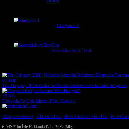
Serkan
6 gün önce
Orman
Daniel Radcliffe'ın performansına gerçekten bayıldım, adam Har
messiparator
7 gün önce
Gladyatör II
çok kötü begenmedim bence çağatay ulusoy oynamalıydı başrolu 
Erdogan
1 hafta önce
Sonsuzluk ve Bir Gün
Çok güzel gerçekçi bir film ilgiyle izledim
Film Haberleri
07 Tem
The Odyssey 2026: Nolan’ın Merakla Beklenen Filminden Fragman
28 Nis
Dünyada En Çok İzlenen Film Hangisi?
© 2026, Tüm Hakları Saklıdır.
Aksiyon Filmleri
|
HD Film İzle
|
2026 Filmleri |
Film İzle
|
Film Öneri
MN Film İzle Hakkında Daha Fazla Bilgi