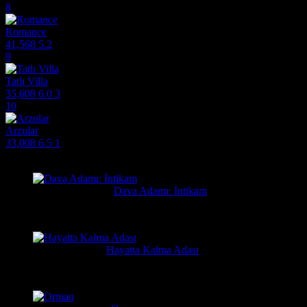
8
Romance
41,568
5.2
9
Tatlı Villa
35,608
6.0
3
10
Arzular
33,008
6.5
1
Filmlere Yapılan Yeni Yorumlar
Orhan
10 saat önce
Dava Adamı: İntikam
Güzel film güzel ve hızlı film sitesi. Hintlilerin tek güzel filmi...
Yusuf
5 gün önce
Hayatta Kalma Adası
Güzel bir film