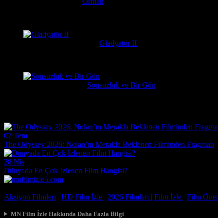
Serkan
1 hafta önce
Orman
Daniel Radcliffe'ın performansına gerçekten bayıldım, adam Har
messiparator
1 hafta önce
Gladyatör II
çok kötü begenmedim bence çağatay ulusoy oynamalıydı başrolu 
Erdogan
2 hafta önce
Sonsuzluk ve Bir Gün
Çok güzel gerçekçi bir film ilgiyle izledim
Film Haberleri
07 Tem
The Odyssey 2026: Nolan’ın Merakla Beklenen Filminden Fragman
28 Nis
Dünyada En Çok İzlenen Film Hangisi?
© 2026, Tüm Hakları Saklıdır.
Aksiyon Filmleri
|
HD Film İzle
|
2026 Filmleri |
Film İzle
|
Film Öneri
MN Film İzle Hakkında Daha Fazla Bilgi