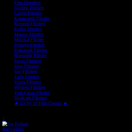
Film Önerileri
Gerilim Filmleri
Gizem Filmleri
Karakomik Filmler
Komedi Filmleri
Korku Filmleri
Macera Filmleri
Müzikal Filmler
Polisiye Filmleri
Psikolojik Filmler
Romantik Filmler
Savaş Filmleri
Spor Filmleri
Suç Filmleri
Tarih Filmleri
Vuxia Filmleri
Western Filmleri
Yeni Çıkan Filmler
Yeşilçam Filmleri
🔥 En İyi 10 Film Önerisi 🔥
Trend Olanlar
1
Bar Fedaisi