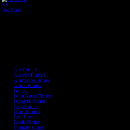
6.5
Suç Bende
2023
Usta yönetmen François Ozon’un sinematografik bir mücevher değerin
Yönetmen:
François Ozon
Oyuncular:
Nadia Tereszkiewicz, Rebecca Marder, Isabelle Huppert
6.5
637
IMDB Puanı
İzlenme
Film Kategorisi
Aile Filmleri
Aksiyon Filmleri
Animasyon Filmleri
Anime Filmleri
Belgesel
Bilim Kurgu Filmleri
Biyografi Filmleri
Çizgi Filmler
Dram Filmleri
Epik Filmler
Erotik Filmler
Fantastik Filmler