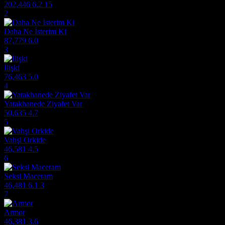
202,446
6.2
15
2
Daha Ne İsterim Ki
87,779
6.0
3
İlişki
76,463
5.0
4
Yatakhanede Ziyafet Var
50,635
4.7
5
Vahşi Orkide
46,581
4.5
6
Seksi Maceram
46,481
6.1
3
7
Armor
46,381
3.6