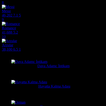
8
Messi
46,202
7.1
5
9
Romance
41,688
5.2
10
Arzular
38,100
6.5
1
Filmlere Yapılan Yeni Yorumlar
Orhan
4 gün önce
Dava Adamı: İntikam
Güzel film güzel ve hızlı film sitesi. Hintlilerin tek güzel filmi...
Yusuf
1 hafta önce
Hayatta Kalma Adası
Güzel bir film