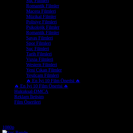
Suç Filmleri
Romantik Filmler
Macera Filmleri
Müzikal Filmler
Polisiye Filmleri
Psikolojik Filmler
Romantik Filmler
Savaş Filmleri
Spor Filmleri
Suç Filmleri
Tarih Filmleri
Vuxia Filmleri
Western Filmleri
Yeni Çıkan Filmler
Yeşilçam Filmleri
🔥 En İyi 10 Film Önerisi 🔥
🔥 En İyi 10 Film Önerisi 🔥
Hukuksal-DMCA
Reklam İletişim
Film Önerileri
1930lar paris filmleri izle
1080p