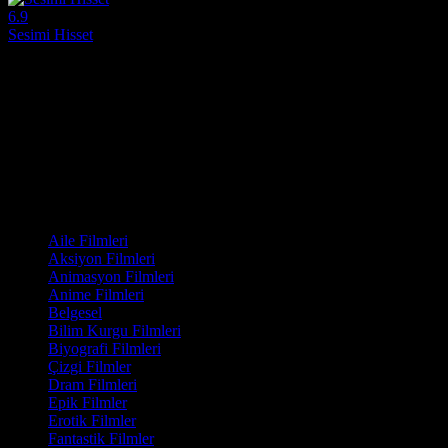
6.9
Sesimi Hisset
2026
İtalyan sinemasının o derin, zarif ve kışkırtıcı derecede dokunaklı anlat
Yönetmen:
Luca Ribuoli
Oyuncular:
Serena Rossi, Sarah Toscano, Carola Insolera
6.9
969
IMDB Puanı
İzlenme
Film Kategorisi
Aile Filmleri
Aksiyon Filmleri
Animasyon Filmleri
Anime Filmleri
Belgesel
Bilim Kurgu Filmleri
Biyografi Filmleri
Çizgi Filmler
Dram Filmleri
Epik Filmler
Erotik Filmler
Fantastik Filmler