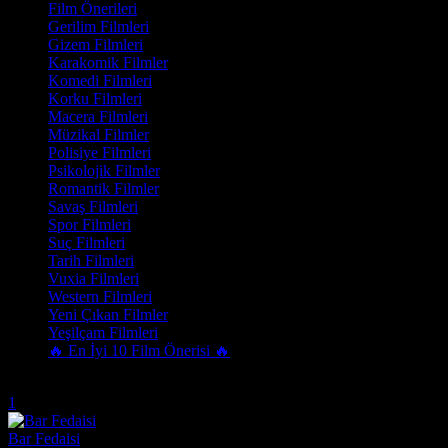
Film Önerileri
Gerilim Filmleri
Gizem Filmleri
Karakomik Filmler
Komedi Filmleri
Korku Filmleri
Macera Filmleri
Müzikal Filmler
Polisiye Filmleri
Psikolojik Filmler
Romantik Filmler
Savaş Filmleri
Spor Filmleri
Suç Filmleri
Tarih Filmleri
Vuxia Filmleri
Western Filmleri
Yeni Çıkan Filmler
Yeşilçam Filmleri
🔥 En İyi 10 Film Önerisi 🔥
Trend Olanlar
1
Bar Fedaisi