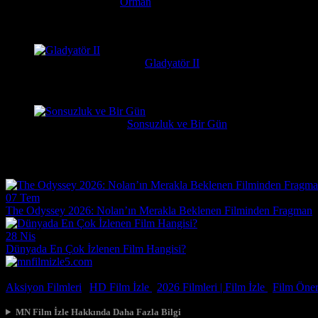
Serkan
1 hafta önce
Orman
Daniel Radcliffe'ın performansına gerçekten bayıldım, adam Har
messiparator
1 hafta önce
Gladyatör II
çok kötü begenmedim bence çağatay ulusoy oynamalıydı başrolu 
Erdogan
2 hafta önce
Sonsuzluk ve Bir Gün
Çok güzel gerçekçi bir film ilgiyle izledim
Film Haberleri
07 Tem
The Odyssey 2026: Nolan’ın Merakla Beklenen Filminden Fragman
28 Nis
Dünyada En Çok İzlenen Film Hangisi?
© 2026, Tüm Hakları Saklıdır.
Aksiyon Filmleri
|
HD Film İzle
|
2026 Filmleri |
Film İzle
|
Film Öneri
MN Film İzle Hakkında Daha Fazla Bilgi