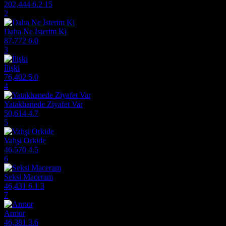
202,444
6.2
15
2
Daha Ne İsterim Ki
87,772
6.0
3
İlişki
76,402
5.0
4
Yatakhanede Ziyafet Var
50,614
4.7
5
Vahşi Orkide
46,570
4.5
6
Seksi Maceram
46,431
6.1
3
7
Armor
46,381
3.6