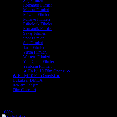
Suç Filmleri
Romantik Filmler
Macera Filmleri
Müzikal Filmler
Polisiye Filmleri
Psikolojik Filmler
Romantik Filmler
Savaş Filmleri
Spor Filmleri
Suç Filmleri
Tarih Filmleri
Vuxia Filmleri
Western Filmleri
Yeni Çıkan Filmler
Yeşilçam Filmleri
🔥 En İyi 10 Film Önerisi 🔥
🔥 En İyi 10 Film Önerisi 🔥
Hukuksal-DMCA
Reklam İletişim
Film Önerileri
2026 italyan dram izle
1080p