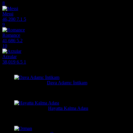
8
Messi
46,200
7.1
5
9
Romance
41,686
5.2
10
Arzular
38,019
6.5
1
Filmlere Yapılan Yeni Yorumlar
Orhan
4 gün önce
Dava Adamı: İntikam
Güzel film güzel ve hızlı film sitesi. Hintlilerin tek güzel filmi...
Yusuf
1 hafta önce
Hayatta Kalma Adası
Güzel bir film