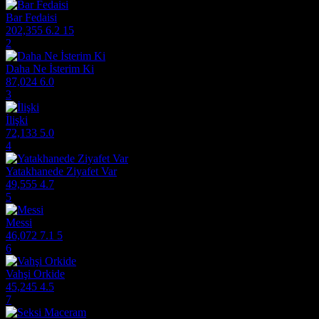
Bar Fedaisi
202,355
6.2
15
2
Daha Ne İsterim Ki
87,024
6.0
3
İlişki
72,133
5.0
4
Yatakhanede Ziyafet Var
49,555
4.7
5
Messi
46,072
7.1
5
6
Vahşi Orkide
45,245
4.5
7