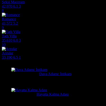
Seksi Maceram
42,970
6.1
3
8
Romance
41,572
5.2
9
Tatlı Villa
35,610
6.0
3
10
Arzular
33,190
6.5
1
Filmlere Yapılan Yeni Yorumlar
Orhan
15 saat önce
Dava Adamı: İntikam
Güzel film güzel ve hızlı film sitesi. Hintlilerin tek güzel filmi...
Yusuf
6 gün önce
Hayatta Kalma Adası
Güzel bir film