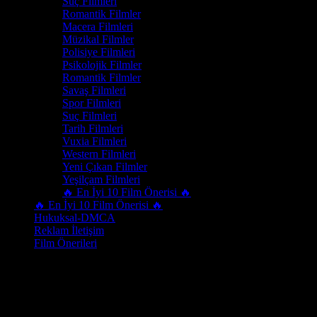
Suç Filmleri
Romantik Filmler
Macera Filmleri
Müzikal Filmler
Polisiye Filmleri
Psikolojik Filmler
Romantik Filmler
Savaş Filmleri
Spor Filmleri
Suç Filmleri
Tarih Filmleri
Vuxia Filmleri
Western Filmleri
Yeni Çıkan Filmler
Yeşilçam Filmleri
🔥 En İyi 10 Film Önerisi 🔥
🔥 En İyi 10 Film Önerisi 🔥
Hukuksal-DMCA
Reklam İletişim
Film Önerileri
Oyuncu
Gilad Kahana