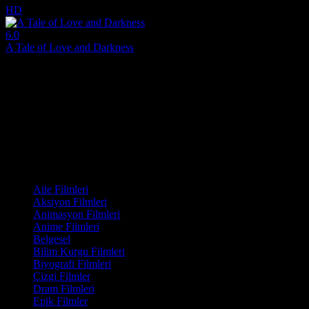
HD
6.0
A Tale of Love and Darkness
2015
Amos Oz'un gençlik öyküsü, Filistin'deki İngiliz Mandası'nın sona erme
Yönetmen:
Natalie Portman
Oyuncular:
Natalie Portman, Gilad Kahana, Amir Tessler
6.0
1,091
IMDB Puanı
İzlenme
Film Kategorisi
Aile Filmleri
Aksiyon Filmleri
Animasyon Filmleri
Anime Filmleri
Belgesel
Bilim Kurgu Filmleri
Biyografi Filmleri
Çizgi Filmler
Dram Filmleri
Epik Filmler