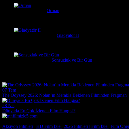
Serkan
6 gün önce
Orman
Daniel Radcliffe'ın performansına gerçekten bayıldım, adam Har
messiparator
7 gün önce
Gladyatör II
çok kötü begenmedim bence çağatay ulusoy oynamalıydı başrolu 
Erdogan
1 hafta önce
Sonsuzluk ve Bir Gün
Çok güzel gerçekçi bir film ilgiyle izledim
Film Haberleri
07 Tem
The Odyssey 2026: Nolan’ın Merakla Beklenen Filminden Fragman
28 Nis
Dünyada En Çok İzlenen Film Hangisi?
© 2026, Tüm Hakları Saklıdır.
Aksiyon Filmleri
|
HD Film İzle
|
2026 Filmleri |
Film İzle
|
Film Öneri