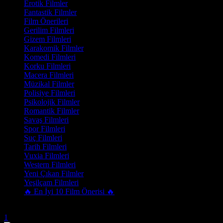
Erotik Filmler
Fantastik Filmler
Film Önerileri
Gerilim Filmleri
Gizem Filmleri
Karakomik Filmler
Komedi Filmleri
Korku Filmleri
Macera Filmleri
Müzikal Filmler
Polisiye Filmleri
Psikolojik Filmler
Romantik Filmler
Savaş Filmleri
Spor Filmleri
Suç Filmleri
Tarih Filmleri
Vuxia Filmleri
Western Filmleri
Yeni Çıkan Filmler
Yeşilçam Filmleri
🔥 En İyi 10 Film Önerisi 🔥
Trend Olanlar
1