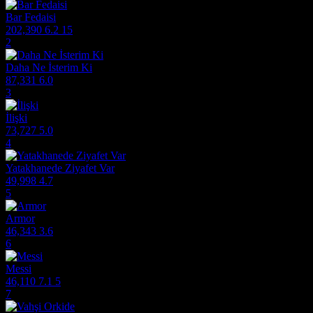
Bar Fedaisi
202,390
6.2
15
2
Daha Ne İsterim Ki
87,331
6.0
3
İlişki
73,727
5.0
4
Yatakhanede Ziyafet Var
49,998
4.7
5
Armor
46,343
3.6
6
Messi
46,110
7.1
5
7