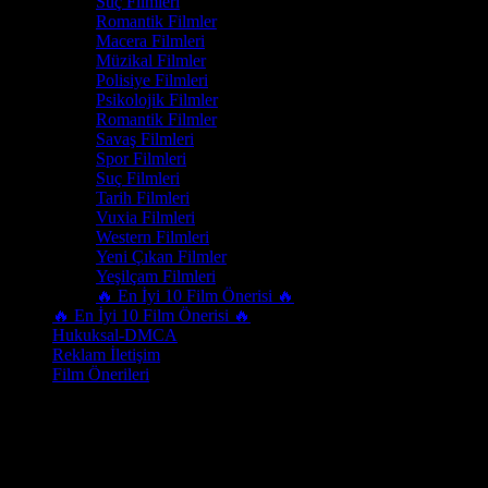
Suç Filmleri
Romantik Filmler
Macera Filmleri
Müzikal Filmler
Polisiye Filmleri
Psikolojik Filmler
Romantik Filmler
Savaş Filmleri
Spor Filmleri
Suç Filmleri
Tarih Filmleri
Vuxia Filmleri
Western Filmleri
Yeni Çıkan Filmler
Yeşilçam Filmleri
🔥 En İyi 10 Film Önerisi 🔥
🔥 En İyi 10 Film Önerisi 🔥
Hukuksal-DMCA
Reklam İletişim
Film Önerileri
Oyuncu
Igor Petrenko