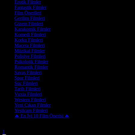
Erotik Filmler
Fantastik Filmler
Film Önerileri
Gerilim Filmleri
Gizem Filmleri
Karakomik Filmler
Komedi Filmleri
Korku Filmleri
Macera Filmleri
Müzikal Filmler
Polisiye Filmleri
Psikolojik Filmler
Romantik Filmler
Savaş Filmleri
Spor Filmleri
Suç Filmleri
Tarih Filmleri
Vuxia Filmleri
Western Filmleri
Yeni Çıkan Filmler
Yeşilçam Filmleri
🔥 En İyi 10 Film Önerisi 🔥
Trend Olanlar
1