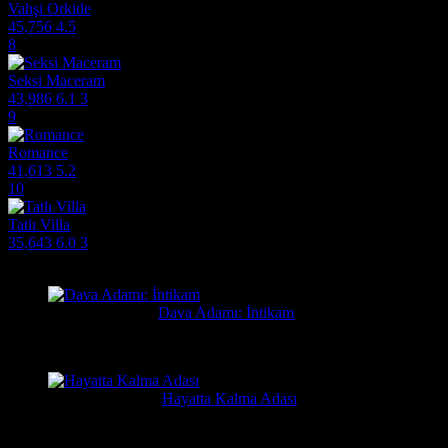
Vahşi Orkide
45,756
4.5
8
Seksi Maceram
43,986
6.1
3
9
Romance
41,613
5.2
10
Tatlı Villa
35,643
6.0
3
Filmlere Yapılan Yeni Yorumlar
Orhan
2 gün önce
Dava Adamı: İntikam
Güzel film güzel ve hızlı film sitesi. Hintlilerin tek güzel filmi...
Yusuf
1 hafta önce
Hayatta Kalma Adası
Güzel bir film