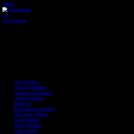
1080p
5.6
Kurt Kapanı
2006
Ölüme mahkum edilmişken hayatta kalmayı başaran Volkodav'ın görevi,
Yönetmen:
Nikolay Lebedev
Oyuncular:
Aleksandr Bukharov, Oksana Akinshina, Igor Petrenko
5.6
2,402
IMDB Puanı
İzlenme
Film Kategorisi
Aile Filmleri
Aksiyon Filmleri
Animasyon Filmleri
Anime Filmleri
Belgesel
Bilim Kurgu Filmleri
Biyografi Filmleri
Çizgi Filmler
Dram Filmleri
Epik Filmler