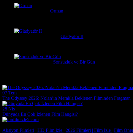
Serkan
1 hafta önce
Orman
Daniel Radcliffe'ın performansına gerçekten bayıldım, adam Har
messiparator
1 hafta önce
Gladyatör II
çok kötü begenmedim bence çağatay ulusoy oynamalıydı başrolu 
Erdogan
1 hafta önce
Sonsuzluk ve Bir Gün
Çok güzel gerçekçi bir film ilgiyle izledim
Film Haberleri
07 Tem
The Odyssey 2026: Nolan’ın Merakla Beklenen Filminden Fragman
28 Nis
Dünyada En Çok İzlenen Film Hangisi?
© 2026, Tüm Hakları Saklıdır.
Aksiyon Filmleri
|
HD Film İzle
|
2026 Filmleri |
Film İzle
|
Film Öneri